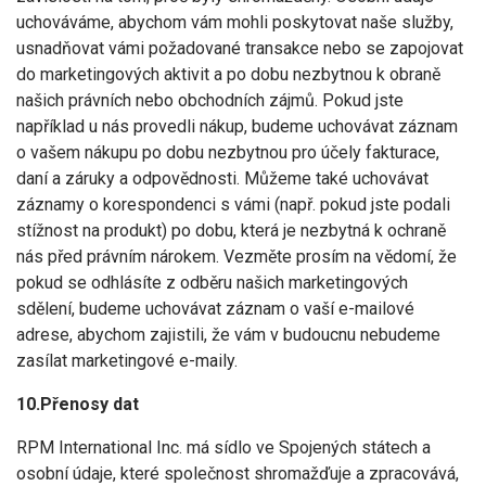
uchováváme, abychom vám mohli poskytovat naše služby,
usnadňovat vámi požadované transakce nebo se zapojovat
do marketingových aktivit a po dobu nezbytnou k obraně
našich právních nebo obchodních zájmů. Pokud jste
například u nás provedli nákup, budeme uchovávat záznam
o vašem nákupu po dobu nezbytnou pro účely fakturace,
daní a záruky a odpovědnosti. Můžeme také uchovávat
záznamy o korespondenci s vámi (např. pokud jste podali
stížnost na produkt) po dobu, která je nezbytná k ochraně
nás před právním nárokem. Vezměte prosím na vědomí, že
pokud se odhlásíte z odběru našich marketingových
sdělení, budeme uchovávat záznam o vaší e-mailové
adrese, abychom zajistili, že vám v budoucnu nebudeme
zasílat marketingové e-maily.
10.Přenosy dat
RPM International Inc. má sídlo ve Spojených státech a
osobní údaje, které společnost shromažďuje a zpracovává,