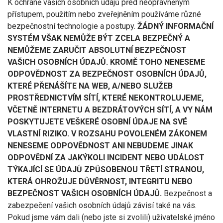
K ochraně vašich osobních údajů před neoprávněným
přístupem, použitím nebo zveřejněním používáme různé
bezpečnostní technologie a postupy.
ŽÁDNÝ INFORMAČNÍ
SYSTÉM VŠAK NEMŮŽE BÝT ZCELA BEZPEČNÝ A
NEMŮŽEME ZARUČIT ABSOLUTNÍ BEZPEČNOST
VAŠICH OSOBNÍCH ÚDAJŮ. KROMĚ TOHO NENESEME
ODPOVĚDNOST ZA BEZPEČNOST OSOBNÍCH ÚDAJŮ,
KTERÉ PŘENÁŠÍTE NA WEB, A/NEBO SLUŽEB
PROSTŘEDNICTVÍM SÍTÍ, KTERÉ NEKONTROLUJEME,
VČETNĚ INTERNETU A BEZDRÁTOVÝCH SÍTÍ, A VY NÁM
POSKYTUJETE VEŠKERÉ OSOBNÍ ÚDAJE NA SVÉ
VLASTNÍ RIZIKO. V ROZSAHU POVOLENÉM ZÁKONEM
NENESEME ODPOVĚDNOST ANI NEBUDEME JINAK
ODPOVĚDNÍ ZA JAKÝKOLI INCIDENT NEBO UDÁLOST
TÝKAJÍCÍ SE ÚDAJŮ ZPŮSOBENOU TŘETÍ STRANOU,
KTERÁ OHROŽUJE DŮVĚRNOST, INTEGRITU NEBO
BEZPEČNOST VAŠICH OSOBNÍCH ÚDAJŮ.
Bezpečnost a
zabezpečení vašich osobních údajů závisí také na vás.
Pokud jsme vám dali (nebo jste si zvolili) uživatelské jméno