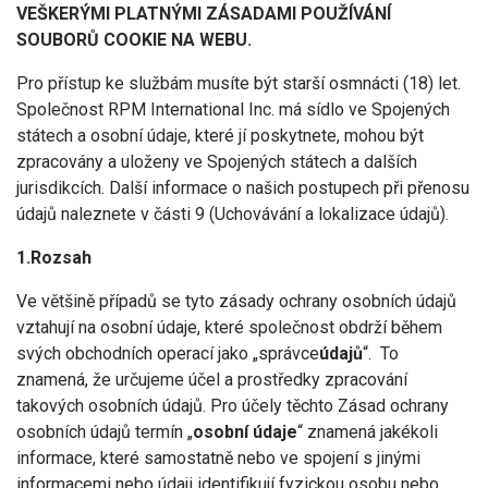
VEŠKERÝMI PLATNÝMI ZÁSADAMI POUŽÍVÁNÍ
SOUBORŮ COOKIE NA WEBU.
Pro přístup ke službám musíte být starší osmnácti (18) let.
Společnost RPM International Inc. má sídlo ve Spojených
státech a osobní údaje, které jí poskytnete, mohou být
zpracovány a uloženy ve Spojených státech a dalších
jurisdikcích. Další informace o našich postupech při přenosu
údajů naleznete v části 9 (Uchovávání a lokalizace údajů).
1.Rozsah
Ve většině případů se tyto zásady ochrany osobních údajů
vztahují na osobní údaje, které společnost obdrží během
svých obchodních operací jako „správce
údajů
“. To
znamená, že určujeme účel a prostředky zpracování
takových osobních údajů. Pro účely těchto Zásad ochrany
osobních údajů termín „
osobní údaje
“ znamená jakékoli
informace, které samostatně nebo ve spojení s jinými
informacemi nebo údaji identifikují fyzickou osobu nebo