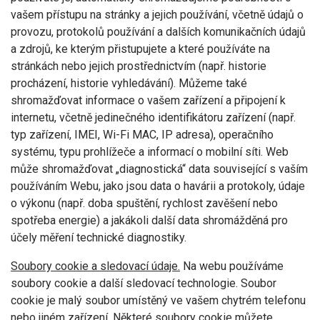
vašem přístupu na stránky a jejich používání, včetně údajů o
provozu, protokolů používání a dalších komunikačních údajů
a zdrojů, ke kterým přistupujete a které používáte na
stránkách nebo jejich prostřednictvím (např. historie
procházení, historie vyhledávání). Můžeme také
shromažďovat informace o vašem zařízení a připojení k
internetu, včetně jedinečného identifikátoru zařízení (např.
typ zařízení, IMEI, Wi-Fi MAC, IP adresa), operačního
systému, typu prohlížeče a informací o mobilní síti. Web
může shromažďovat „diagnostická“ data související s vaším
používáním Webu, jako jsou data o havárii a protokoly, údaje
o výkonu (např. doba spuštění, rychlost zavěšení nebo
spotřeba energie) a jakákoli další data shromážděná pro
účely měření technické diagnostiky.
Soubory cookie a sledovací údaje.
Na webu používáme
soubory cookie a další sledovací technologie. Soubor
cookie je malý soubor umístěný ve vašem chytrém telefonu
nebo jiném zařízení. Některé soubory cookie můžete