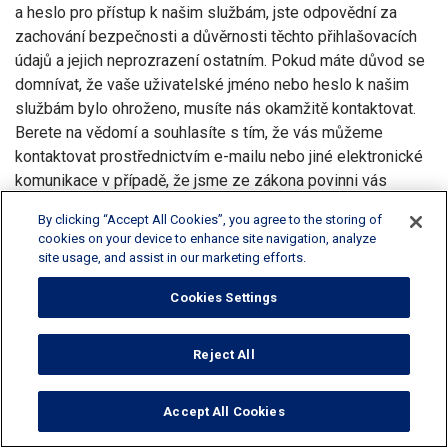
a heslo pro přístup k našim službám, jste odpovědní za
zachování bezpečnosti a důvěrnosti těchto přihlašovacích
údajů a jejich neprozrazení ostatním. Pokud máte důvod se
domnívat, že vaše uživatelské jméno nebo heslo k našim
službám bylo ohroženo, musíte nás okamžitě kontaktovat.
Berete na vědomí a souhlasíte s tím, že vás můžeme
kontaktovat prostřednictvím e-mailu nebo jiné elektronické
komunikace v případě, že jsme ze zákona povinni vás
informovat o incidentu nebo události týkající se
By clicking “Accept All Cookies”, you agree to the storing of
zabezpečení údajů v souvislosti s vašimi osobními údaji.
cookies on your device to enhance site navigation, analyze
site usage, and assist in our marketing efforts.
12.Žádné údaje shromážděné od dětí
Cookies Settings
Tyto stránky nejsou určeny ani určeny k použití dětmi. V
důsledku toho, pokud je vám méně než osmnáct (18) let,
máte zakázáno přistupovat ke službám nebo je používat
Reject All
(včetně stránek) nebo nám poskytovat své osobní údaje.
Pokud se rodič nebo opatrovník dítěte mladšího osmnácti
Accept All Cookies
(18) let domnívá, že dítě má, nebo pokud je vám mladší 18