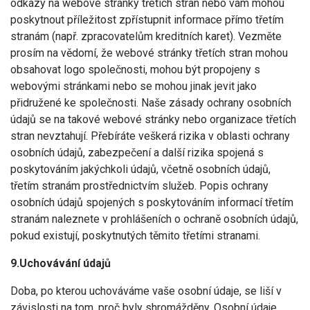
odkazy na webové stránky třetích stran nebo vám mohou
poskytnout příležitost zpřístupnit informace přímo třetím
stranám (např. zpracovatelům kreditních karet). Vezměte
prosím na vědomí, že webové stránky třetích stran mohou
obsahovat logo společnosti, mohou být propojeny s
webovými stránkami nebo se mohou jinak jevit jako
přidružené ke společnosti. Naše zásady ochrany osobních
údajů se na takové webové stránky nebo organizace třetích
stran nevztahují. Přebíráte veškerá rizika v oblasti ochrany
osobních údajů, zabezpečení a další rizika spojená s
poskytováním jakýchkoli údajů, včetně osobních údajů,
třetím stranám prostřednictvím služeb. Popis ochrany
osobních údajů spojených s poskytováním informací třetím
stranám naleznete v prohlášeních o ochraně osobních údajů,
pokud existují, poskytnutých těmito třetími stranami.
9.Uchovávání údajů
Doba, po kterou uchováváme vaše osobní údaje, se liší v
závislosti na tom, proč byly shromážděny. Osobní údaje