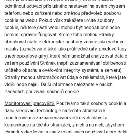
odmítnout aktivací příslušného nastavení na svém chytrém
telefonu nebo zařízení nebo změnou předvoleb souborů
cookie na webu. Pokud však zakážete určité soubory
cookie, některé části webu mohou být nedostupné nebo
nemusí správně fungovat. Kromě toho mohou Stránky
obsahovat malé elektronické soubory známé jako webové
majáky (označované také jako průhledné gify, pixelové tagy
a jednopixelové gify), které nám umožňují analyzovat data o
vašem používání Stránek (např. zaznamenávání oblíbenosti
určitého obsahu a ověřování integrity systému a serveru).
Stránky mohou shromažďovat údaje o reklamách, které jste
viděli nebo najali. Další informace naleznete v našich
Zásadách používání souborů cookie.
Monitorování pracoviště
.
Používáme také soubory cookie a
další sledovací technologie na těchto stránkách k
monitorování a zaznamenávání veškerých aktivit a
komunikace na těchto stránkách, z nich a na nich, abychom
chránili, vylepšovali a analyzovali jejich používání a pro další