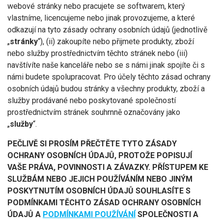
webové stránky nebo pracujete se softwarem, který
vlastníme, licencujeme nebo jinak provozujeme, a které
odkazují na tyto zásady ochrany osobních údajů (jednotlivě
„
stránky
“), (ii) zakoupíte nebo přijmete produkty, zboží
nebo služby prostřednictvím těchto stránek nebo (iii)
navštívíte naše kanceláře nebo se s námi jinak spojíte či s
námi budete spolupracovat. Pro účely těchto zásad ochrany
osobních údajů budou stránky a všechny produkty, zboží a
služby prodávané nebo poskytované společností
prostřednictvím stránek souhrnně označovány jako
„
služby
“.
PEČLIVĚ SI PROSÍM PŘEČTĚTE TYTO ZÁSADY
OCHRANY OSOBNÍCH ÚDAJŮ, PROTOŽE POPISUJÍ
VAŠE PRÁVA, POVINNOSTI A ZÁVAZKY. PŘÍSTUPEM KE
SLUŽBÁM NEBO JEJICH POUŽÍVÁNÍM NEBO JINÝM
POSKYTNUTÍM OSOBNÍCH ÚDAJŮ SOUHLASÍTE S
PODMÍNKAMI TĚCHTO ZÁSAD OCHRANY OSOBNÍCH
ÚDAJŮ A
PODMÍNKAMI POUŽÍVÁNÍ
SPOLEČNOSTI A